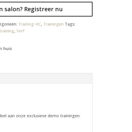
n salon? Registreer nu
egorieën:
Training-HC
,
Trainingen
Tags:
training
,
Verf
n huis
 deel aan onze exclusieve demo trainingen.