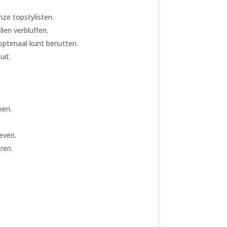
ze topstylisten.
en verbluffen.
 optimaal kunt benutten.
uit.
ken.
even.
ren.