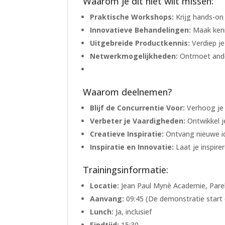
Waarom je dit niet wilt missen:
Praktische Workshops:
Krijg hands-on 
Innovatieve Behandelingen:
Maak kenn
Uitgebreide Productkennis:
Verdiep je
Netwerkmogelijkheden:
Ontmoet andere
Waarom deelnemen?
Blijf de Concurrentie Voor:
Verhoog je 
Verbeter je Vaardigheden:
Ontwikkel je
Creatieve Inspiratie:
Ontvang nieuwe ide
Inspiratie en Innovatie:
Laat je inspire
Trainingsinformatie:
Locatie:
Jean Paul Mynè Academie, Pare
Aanvang:
09:45 (De demonstratie start
Lunch:
Ja, inclusief
Eindtijd:
15:30