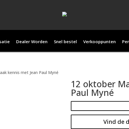
satie
Dealer Worden
Snel bestel
Verkooppunten
Per
aak kennis met Jean Paul Myné
12 oktober Ma
Paul Myné
Vind de d