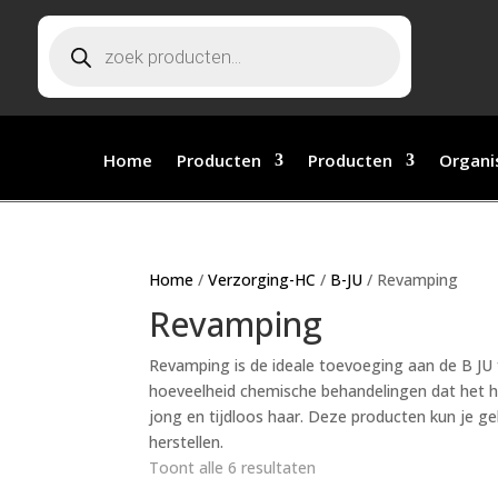
Producten zoeken
Home
Producten
Producten
Organi
Home
/
Verzorging-HC
/
B-JU
/ Revamping
Revamping
Revamping is de ideale toevoeging aan de B JU f
hoeveelheid chemische behandelingen dat het h
jong en tijdloos haar. Deze producten kun je g
herstellen.
Toont alle 6 resultaten