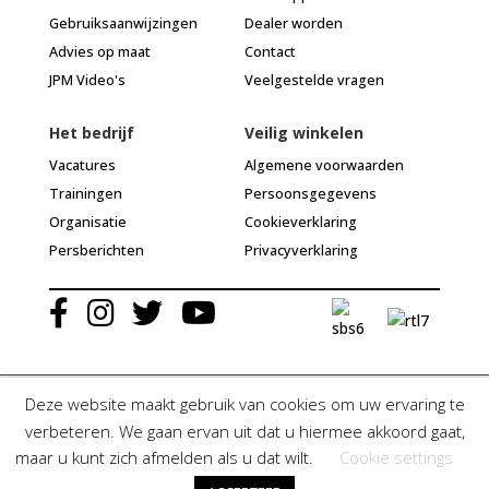
Gebruiksaanwijzingen
Dealer worden
Advies op maat
Contact
JPM Video's
Veelgestelde vragen
Het bedrijf
Veilig winkelen
Vacatures
Algemene voorwaarden
Trainingen
Persoonsgegevens
Organisatie
Cookieverklaring
Persberichten
Privacyverklaring
Deze website maakt gebruik van cookies om uw ervaring te
verbeteren. We gaan ervan uit dat u hiermee akkoord gaat,
© Jean Paul Myné Nederland 2020 | Alle rechten voorbehouden
maar u kunt zich afmelden als u dat wilt.
Cookie settings
Algemene voorwaarden
| Webdesign & ontwikkeling door
ZJ Studio