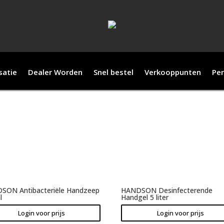
satie
Dealer Worden
Snel bestel
Verkooppunten
Per
SON Antibacteriële Handzeep
HANDSON Desinfecterende
l
Handgel 5 liter
Login voor prijs
Login voor prijs