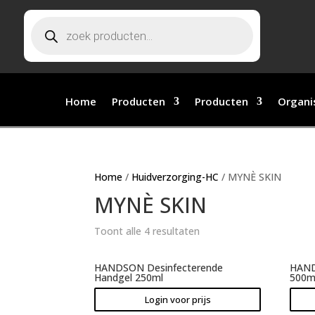
Producten zoeken
Home
Producten
Producten
Organi
Home
/
Huidverzorging-HC
/ MYNÈ SKIN
MYNÈ SKIN
Toont alle 4 resultaten
HANDSON Desinfecterende
HAND
Handgel 250ml
500m
Login voor prijs