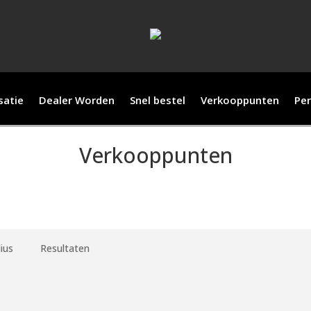
satie
Dealer Worden
Snel bestel
Verkooppunten
Per
Verkooppunten
ius
Resultaten