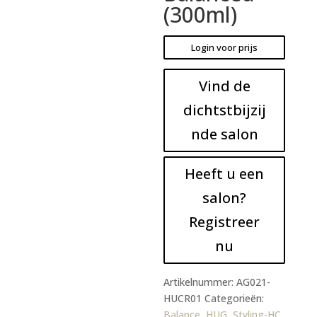
(300ml)
Login voor prijs
Vind de
dichtstbijzij
nde salon
Heeft u een
salon?
Registreer
nu
Artikelnummer:
AG021-
HUCR01
Categorieën:
Balance
,
HUG
,
Styling-HC