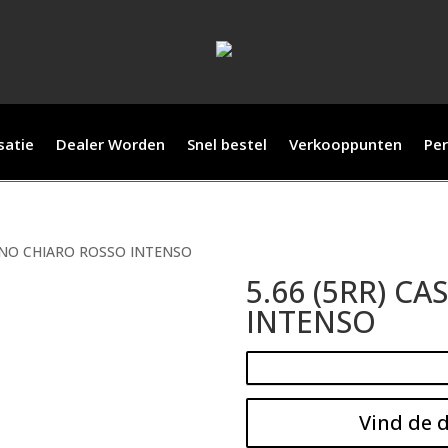
satie
Dealer Worden
Snel bestel
Verkooppunten
Per
TANO CHIARO ROSSO INTENSO
5.66 (5RR) C
INTENSO
Vind de d