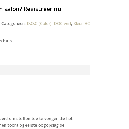
n salon? Registreer nu
6
Categorieën:
D.O.C (Color)
,
DOC verf
,
Kleur-HC
n huis
eëerd om stoffen toe te voegen die het
 en toont bij eerste oogopslag de