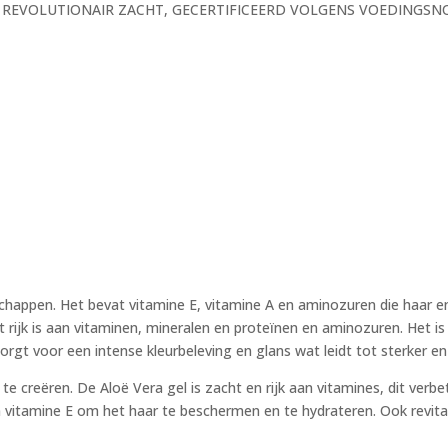
splay. REVOLUTIONAIR ZACHT, GECERTIFICEERD VOLGENS VOEDING
chappen. Het bevat vitamine E, vitamine A en aminozuren die haar e
t rijk is aan vitaminen, mineralen en proteïnen en aminozuren. Het
orgt voor een intense kleurbeleving en glans wat leidt tot sterker e
e creëren. De Aloë Vera gel is zacht en rijk aan vitamines, dit verb
vitamine E om het haar te beschermen en te hydrateren. Ook revitali