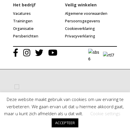
Het bedrijf
Veilig winkelen
Vacatures
Algemene voorwaarden
Trainingen
Persoonsgegevens
Organisatie
Cookieverklaring
Persberichten
Privacyverklaring
Deze website maakt gebruik van cookies om uw ervaring te
verbeteren. We gaan ervan uit dat u hiermee akkoord gaat,
© Jean Paul Myné Nederland 2020 | Alle rechten voorbehouden
maar u kunt zich afmelden als u dat wilt.
Cookie settings
Algemene voorwaarden
| Webdesign & ontwikkeling door
ZJ Studio
ACCEPTEER