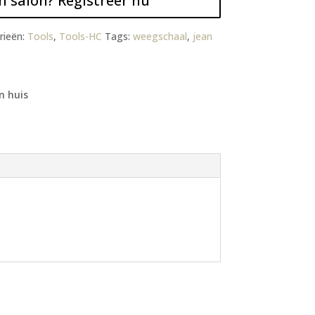
n salon? Registreer nu
rieën:
Tools
,
Tools-HC
Tags:
weegschaal
,
jean
n huis