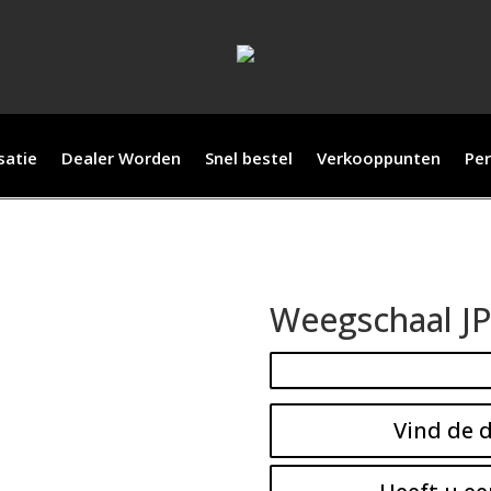
satie
Dealer Worden
Snel bestel
Verkooppunten
Per
Weegschaal J
Vind de d