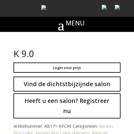
K 9.0
Login voor prijs
Vind de dichtstbijzijnde salon
Heeft u een salon? Registreer
nu
Artikelnummer:
AB171-KPC90
Categorieën:
Keratin
Plus Color
,
Keratin Plus Color (Kleuren)
,
Kleur-HC