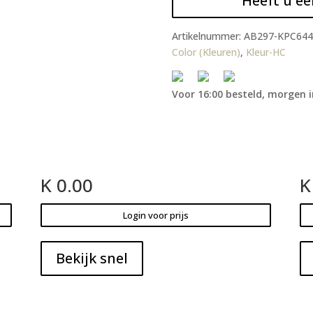
Heeft u ee
Artikelnummer:
AB297-KPC644
Color (Kleuren)
,
Kleur-HC
Voor 16:00 besteld, morgen i
K 0.00
K
Login voor prijs
Bekijk snel