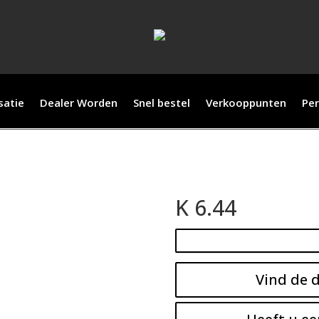
satie
Dealer Worden
Snel bestel
Verkooppunten
Per
K 6.44
Vind de d