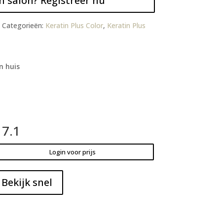
n salon? Registreer nu
Categorieën:
Keratin Plus Color
,
Keratin Plus
n huis
 7.1
Login voor prijs
Bekijk snel