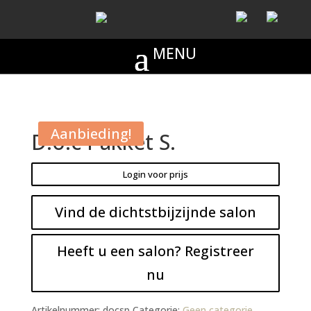
Aanbieding!
D.o.c Pakket S.
Login voor prijs
Vind de dichtstbijzijnde salon
Heeft u een salon? Registreer
nu
Artikelnummer:
docsp
Categorie:
Geen categorie