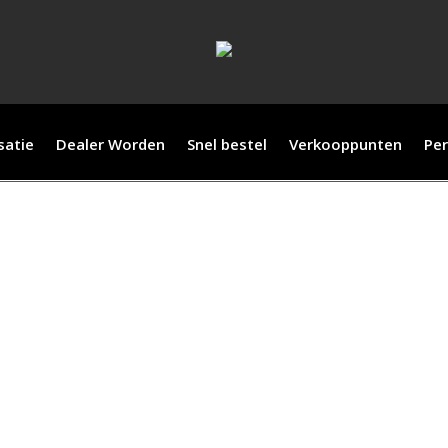
satie
Dealer Worden
Snel bestel
Verkooppunten
Per