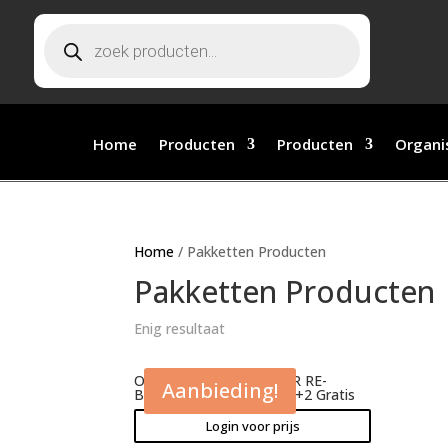
Producten zoeken
Home
Producten
Producten
Organi
Home
/ Pakketten Producten
Pakketten Producten
Enig resultaat
OXILOCK PLASMA INNER RE-
Aanbieding!
BONDER Actiepakket 10+2 Gratis
Login voor prijs