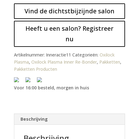
Vind de dichtstbijzijnde salon
Heeft u een salon? Registreer
nu
Artikelnummer:
Inneractie11
Categorieën:
Oxilock
Plasma
,
Oxilock Plasma Inner Re-Bonder
,
Pakketten
,
Pakketten Producten
Voor 16:00 besteld, morgen in huis
Beschrijving
Beschrijving