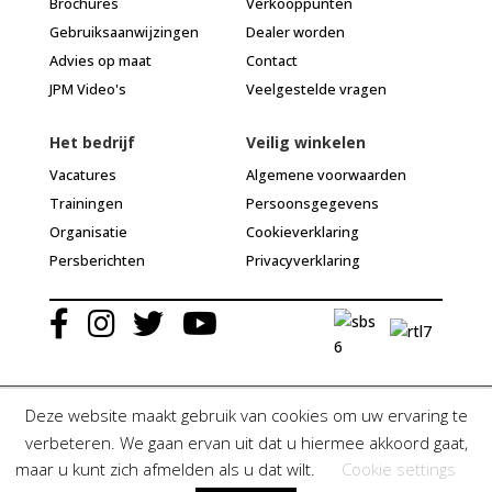
Brochures
Verkooppunten
Gebruiksaanwijzingen
Dealer worden
Advies op maat
Contact
JPM Video's
Veelgestelde vragen
Het bedrijf
Veilig winkelen
Vacatures
Algemene voorwaarden
Trainingen
Persoonsgegevens
Organisatie
Cookieverklaring
Persberichten
Privacyverklaring
Deze website maakt gebruik van cookies om uw ervaring te
verbeteren. We gaan ervan uit dat u hiermee akkoord gaat,
© Jean Paul Myné Nederland 2020 | Alle rechten voorbehouden
maar u kunt zich afmelden als u dat wilt.
Cookie settings
Algemene voorwaarden
| Webdesign & ontwikkeling door
ZJ Studio