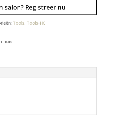
n salon? Registreer nu
rieën:
Tools
,
Tools-HC
n huis