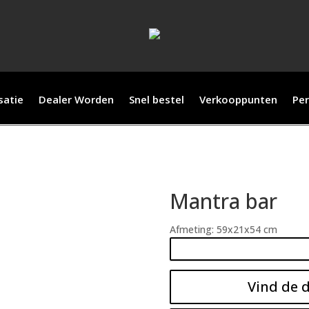
satie
Dealer Worden
Snel bestel
Verkooppunten
Per
Mantra bar
Afmeting: 59x21x54 cm
Vind de d