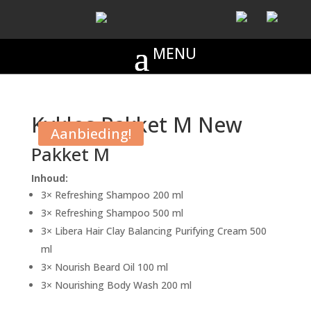
Kyklos Pakket M New
Aanbieding!
Pakket M
Inhoud:
3× Refreshing Shampoo 200 ml
3× Refreshing Shampoo 500 ml
3× Libera Hair Clay Balancing Purifying Cream 500
ml
3× Nourish Beard Oil 100 ml
3× Nourishing Body Wash 200 ml