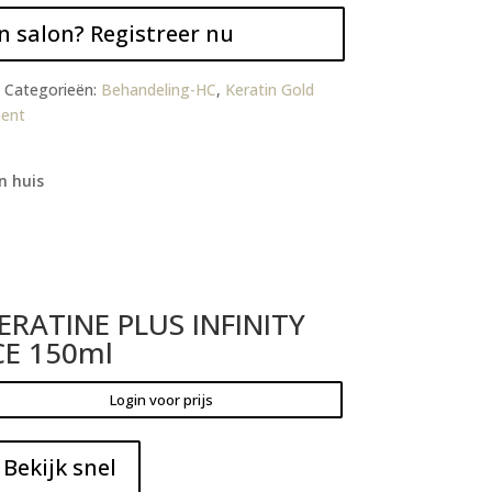
n salon? Registreer nu
Categorieën:
Behandeling-HC
,
Keratin Gold
ment
n huis
ERATINE PLUS INFINITY
CE 150ml
Login voor prijs
Bekijk snel