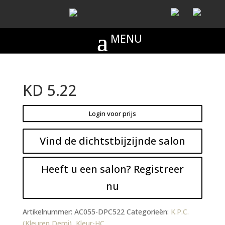
KD 5.22
Login voor prijs
Vind de dichtstbijzijnde salon
Heeft u een salon? Registreer
nu
Artikelnummer:
AC055-DPC522
Categorieën:
K.P.C.
(Kleuren Demi)
,
Kleur-HC