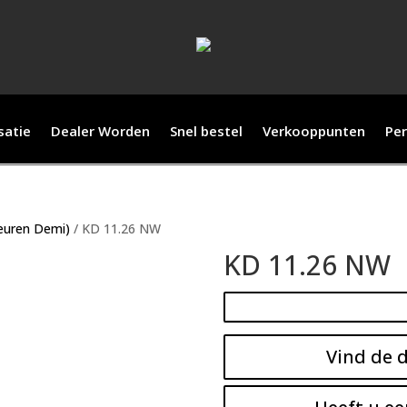
satie
Dealer Worden
Snel bestel
Verkooppunten
Per
leuren Demi)
/ KD 11.26 NW
KD 11.26 NW
Vind de d