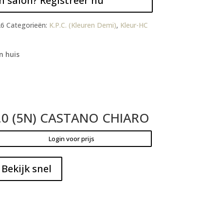
n salon? Registreer nu
26
Categorieën:
K.P.C. (Kleuren Demi)
,
Kleur-HC
n huis
.0 (5N) CASTANO CHIARO
Login voor prijs
Bekijk snel