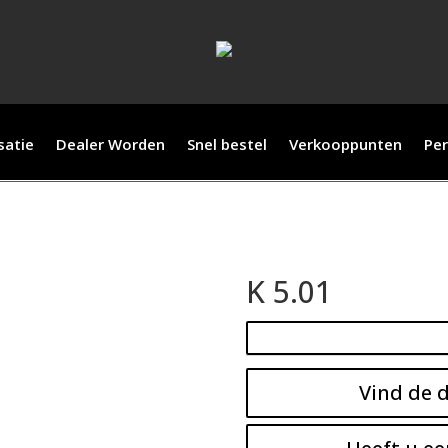
satie
Dealer Worden
Snel bestel
Verkooppunten
Per
K 5.01
Vind de d