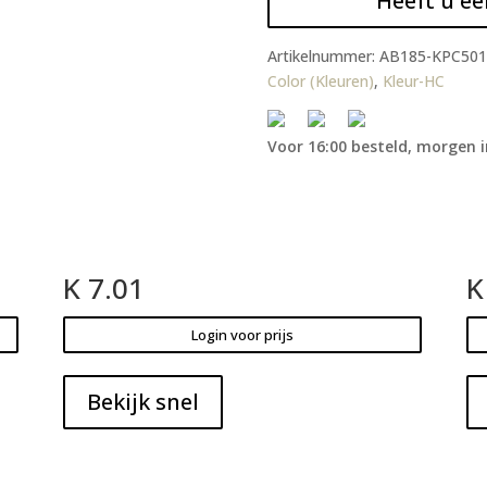
Heeft u ee
Artikelnummer:
AB185-KPC501
Color (Kleuren)
,
Kleur-HC
Voor 16:00 besteld, morgen i
K 7.01
K
Login voor prijs
Bekijk snel