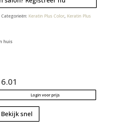
n salon? Registreer nu
Categorieën:
Keratin Plus Color
,
Keratin Plus
n huis
 6.01
Login voor prijs
Bekijk snel