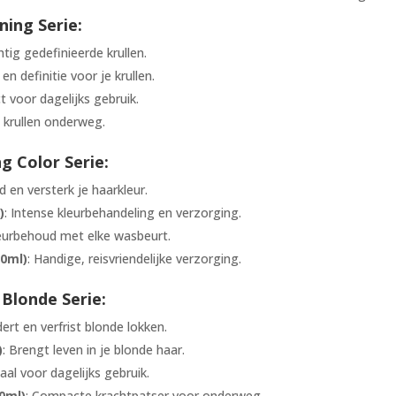
ning Serie:
htig gedefinieerde krullen.
en definitie voor je krullen.
ct voor dagelijks gebruik.
e krullen onderweg.
g Color Serie:
d en versterk je haarkleur.
)
: Intense kleurbehandeling en verzorging.
leurbehoud met elke wasbeurt.
00ml)
: Handige, reisvriendelijke verzorging.
Blonde Serie:
dert en verfrist blonde lokken.
)
: Brengt leven in je blonde haar.
eaal voor dagelijks gebruik.
0ml)
: Compacte krachtpatser voor onderweg