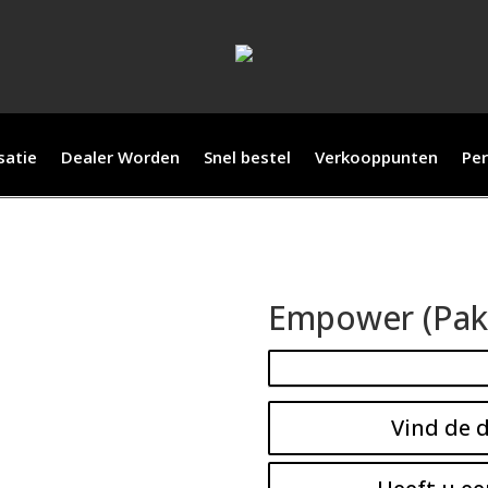
satie
Dealer Worden
Snel bestel
Verkooppunten
Per
Empower (Pak
Vind de d