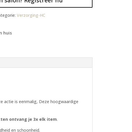
n salon? Registreer nu
tegorie:
Verzorging-HC
n huis
e actie is eenmalig, Deze hoogwaardige
ten ontvang je 3x elk item
.
ndheid en schoonheid.