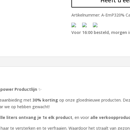
Heeft u ee
Artikelnummer:
A-EmP320%
Ca
Voor 16:00 besteld, morgen i
power Productlijn
✨
tieaanbieding met
30% korting
op onze gloednieuwe producten. Dez
aar we op hebben gewacht!
lle liters ontvang je 1x elk product
, en voor
alle verkoopproduc
 haar te versterken en te verfraaien. Waardoor het straalt van gezo