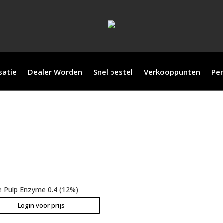
satie
Dealer Worden
Snel bestel
Verkooppunten
Per
e Pulp Enzyme 0.4 (12%)
Login voor prijs