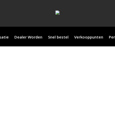
satie
Dealer Worden
Snel bestel
Verkooppunten
Per