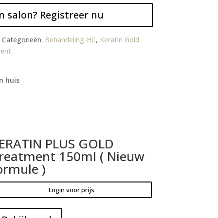
n salon? Registreer nu
Categorieën:
Behandeling-HC
,
Keratin Gold
ment
n huis
ERATIN PLUS GOLD
reatment 150ml ( Nieuw
ormule )
Login voor prijs