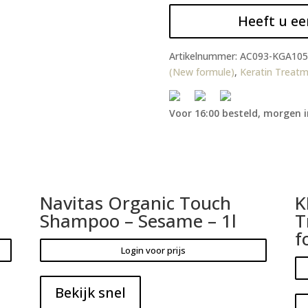
Heeft u ee
Artikelnummer:
AC093-KGA105
(New formule)
,
Keratin Treat
Voor 16:00 besteld, morgen i
Navitas Organic Touch
K
Shampoo – Sesame – 1l
T
f
Login voor prijs
Bekijk snel