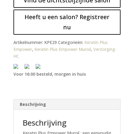
Vind de dichtstbijzijnde salon
Heeft u een salon? Registreer
nu
Artikelnummer:
KPE29
Categorieën:
Keratin Plus
Empower
,
Keratin Plus Empower Muroil
,
Verzorging-
HC
Voor 16:00 besteld, morgen in huis
Beschrijving
Beschrijving
Keratin Plus Empower Muroil : een eenvoudig