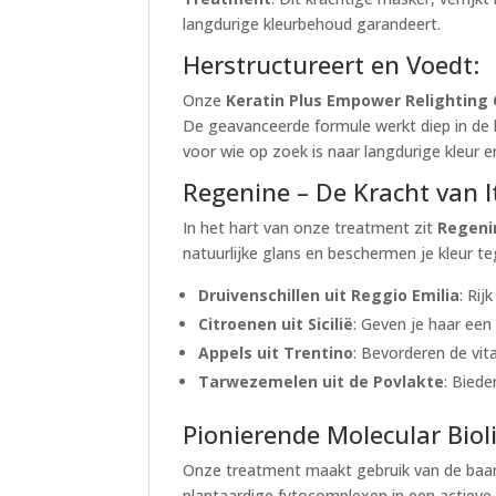
langdurige kleurbehoud garandeert.
Herstructureert en Voedt:
Onze
Keratin Plus Empower Relighting
De geavanceerde formule werkt diep in de h
voor wie op zoek is naar langdurige kleur e
Regenine – De Kracht van I
In het hart van onze treatment zit
Regeni
natuurlijke glans en beschermen je kleur t
Druivenschillen uit Reggio Emilia
: Ri
Citroenen uit Sicilië
: Geven je haar een 
Appels uit Trentino
: Bevorderen de vit
Tarwezemelen uit de Povlakte
: Biede
Pionierende Molecular Bio
Onze treatment maakt gebruik van de ba
plantaardige fytocomplexen in een actiev