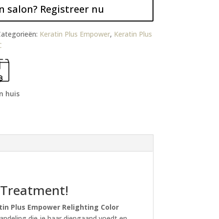
n salon? Registreer nu
ategorieën:
Keratin Plus Empower
,
Keratin Plus
C
n huis
 Treatment!
tin Plus Empower Relighting Color
handeling die je haar diepgaand voedt en