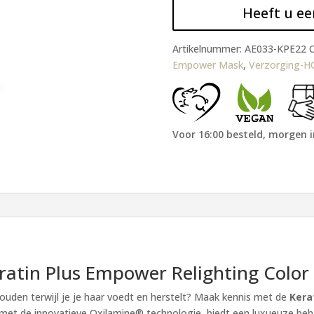
Heeft u ee
Artikelnummer:
AE033-KPE22
C
Empower Mask
,
Verzorging-H
Voor 16:00 besteld, morgen i
ratin Plus Empower Relighting Color
houden terwijl je je haar voedt en herstelt? Maak kennis met de
Kera
kt met de innovatieve Oxilamine® technologie, biedt een luxueuze be