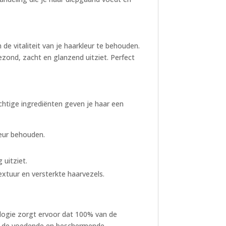
de vitaliteit van je haarkleur te behouden.
zond, zacht en glanzend uitziet. Perfect
achtige ingrediënten geven je haar een
leur behouden.
 uitziet.
extuur en versterkte haarvezels.
logie zorgt ervoor dat 100% van de
ar de voedende en beschermende