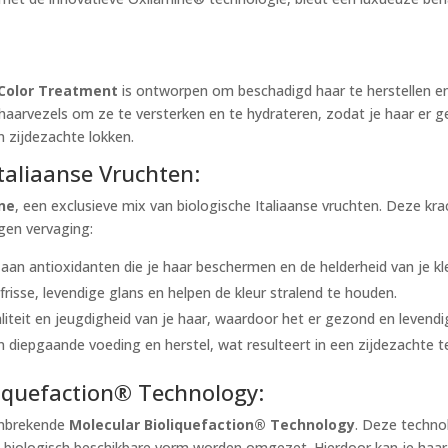
 Color Treatment
is ontworpen om beschadigd haar te herstellen en 
aarvezels om ze te versterken en te hydrateren, zodat je haar er ge
n zijdezachte lokken.
taliaanse Vruchten:
ne
, een exclusieve mix van biologische Italiaanse vruchten. Deze kr
egen vervaging:
jk aan antioxidanten die je haar beschermen en de helderheid van je k
frisse, levendige glans en helpen de kleur stralend te houden.
aliteit en jeugdigheid van je haar, waardoor het er gezond en levendig
n diepgaande voeding en herstel, wat resulteert in een zijdezachte t
liquefaction® Technology:
anbrekende
Molecular Bioliquefaction® Technology
. Deze techno
e, biologisch beschikbare vorm worden omgezet. Hierdoor kan je ha