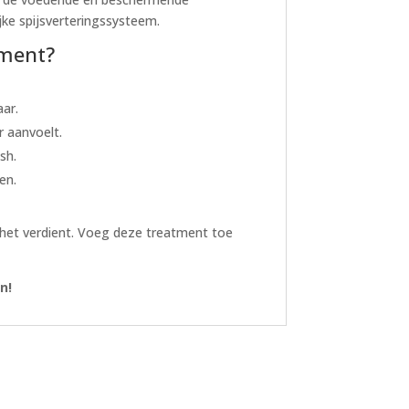
jke spijsverteringssysteem.
tment?
aar.
r aanvoelt.
sh.
en.
 het verdient. Voeg deze treatment toe
n!