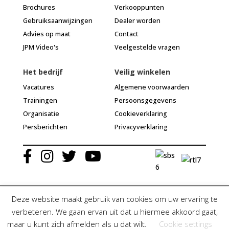
Brochures
Verkooppunten
Gebruiksaanwijzingen
Dealer worden
Advies op maat
Contact
JPM Video's
Veelgestelde vragen
Het bedrijf
Veilig winkelen
Vacatures
Algemene voorwaarden
Trainingen
Persoonsgegevens
Organisatie
Cookieverklaring
Persberichten
Privacyverklaring
Deze website maakt gebruik van cookies om uw ervaring te
verbeteren. We gaan ervan uit dat u hiermee akkoord gaat,
© Jean Paul Myné Nederland 2020 | Alle rechten voorbehouden
maar u kunt zich afmelden als u dat wilt.
Cookie settings