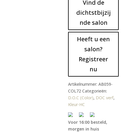
Vind de
dichtstbijzij
nde salon
Heeft u een
salon?
Registreer
nu
Artikelnummer:
AB059-
COL72
Categorieën:
D.O.C (Color)
,
DOC verf
,
Kleur-HC
Voor 16:00 besteld,
morgen in huis