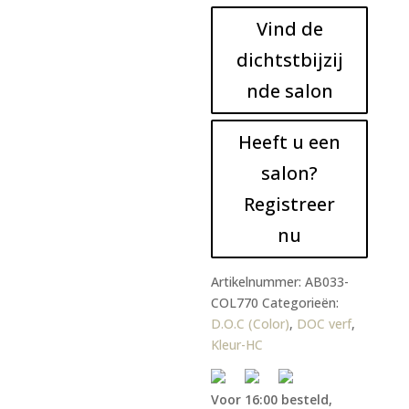
Vind de
dichtstbijzij
nde salon
Heeft u een
salon?
Registreer
nu
Artikelnummer:
AB033-
COL770
Categorieën:
D.O.C (Color)
,
DOC verf
,
Kleur-HC
Voor 16:00 besteld,