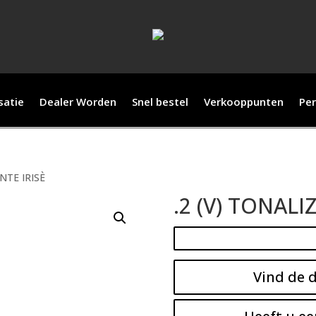
satie
Dealer Worden
Snel bestel
Verkooppunten
Per
NTE IRISÈ
.2 (V) TONALI
Vind de d