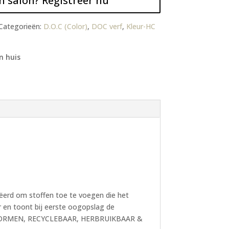
n salon? Registreer nu
Categorieën:
D.O.C (Color)
,
DOC verf
,
Kleur-HC
n huis
eëerd om stoffen toe te voegen die het
 en toont bij eerste oogopslag de
SNORMEN, RECYCLEBAAR, HERBRUIKBAAR &