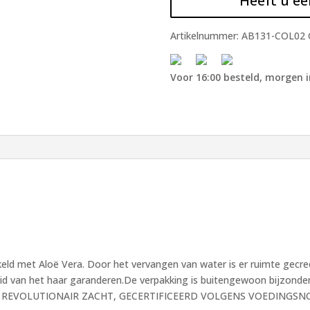
Heeft u ee
Artikelnummer:
AB131-COL02
Voor 16:00 besteld, morgen i
keld met Aloë Vera. Door het vervangen van water is er ruimte gecr
id van het haar garanderen.De verpakking is buitengewoon bijzonder
splay. REVOLUTIONAIR ZACHT, GECERTIFICEERD VOLGENS VOEDING