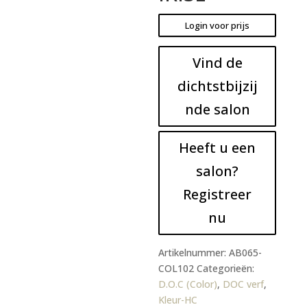
Login voor prijs
Vind de
dichtstbijzij
nde salon
Heeft u een
salon?
Registreer
nu
Artikelnummer:
AB065-
COL102
Categorieën:
D.O.C (Color)
,
DOC verf
,
Kleur-HC