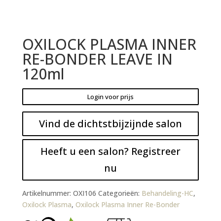
OXILOCK PLASMA INNER
RE-BONDER LEAVE IN
120ml
Login voor prijs
Vind de dichtstbijzijnde salon
Heeft u een salon? Registreer
nu
Artikelnummer:
OXI106
Categorieën:
Behandeling-HC
,
Oxilock Plasma
,
Oxilock Plasma Inner Re-Bonder