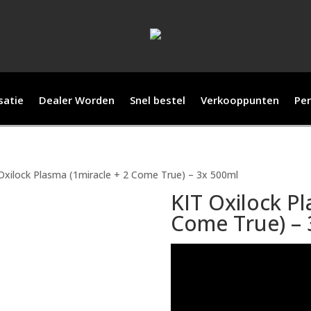
satie
Dealer Worden
Snel bestel
Verkooppunten
Per
Oxilock Plasma (1miracle + 2 Come True) – 3x 500ml
KIT Oxilock Pl
Come True) – 