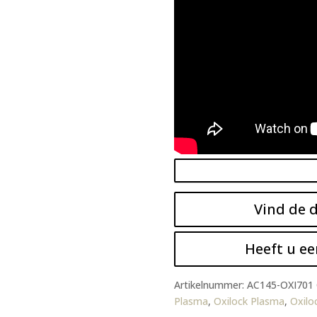
Vind de d
Heeft u ee
Artikelnummer:
AC145-OXI701
Plasma
,
Oxilock Plasma
,
Oxilo