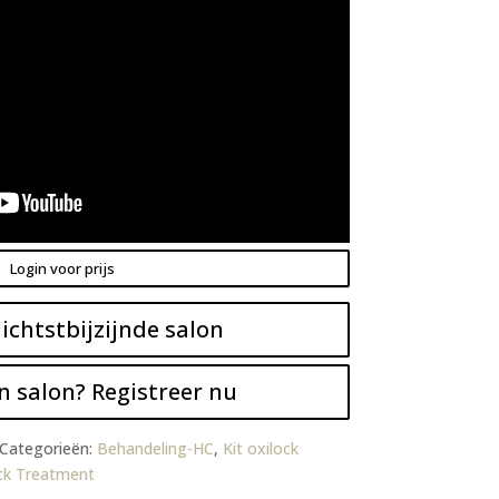
Login voor prijs
ichtstbijzijnde salon
n salon? Registreer nu
Categorieën:
Behandeling-HC
,
Kit oxilock
ck Treatment