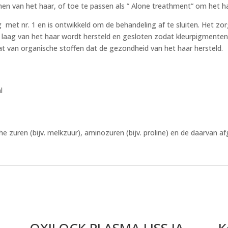
n van het haar, of toe te passen als ” Alone treathment” om het haa
 met nr. 1 en is ontwikkeld om de behandeling af te sluiten. Het zo
laag van het haar wordt hersteld en gesloten zodat kleurpigmenten
at van organische stoffen dat de gezondheid van het haar hersteld.
l
ren (bijv. melkzuur), aminozuren (bijv. proline) en de daarvan afg
OXILOCK PLASMA LISS.IA –
K