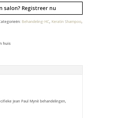
n salon? Registreer nu
Categorieën:
Behandeling-HC
,
Keratin Shampoo
,
n huis
ecifieke Jean Paul Mynè behandelingen,