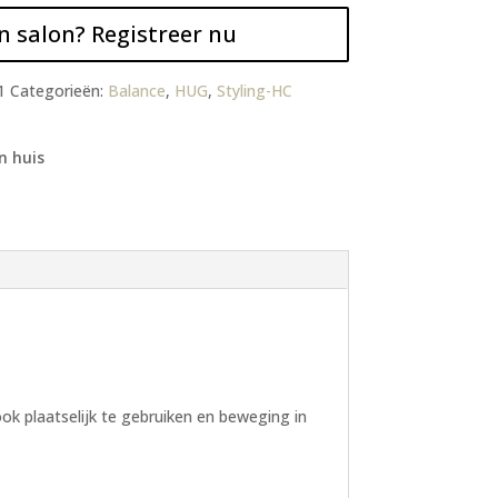
n salon? Registreer nu
1
Categorieën:
Balance
,
HUG
,
Styling-HC
n huis
k plaatselijk te gebruiken en beweging in