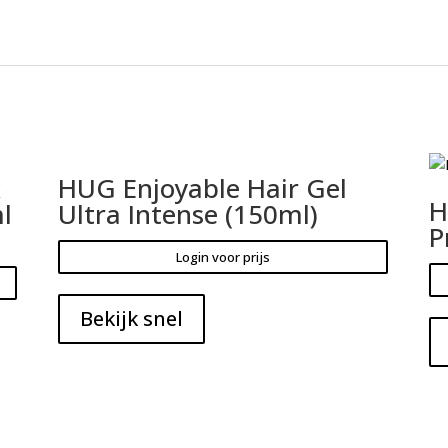
x
HUG Enjoyable Hair Gel
H
l
Ultra Intense (150ml)
P
Login voor prijs
Bekijk snel