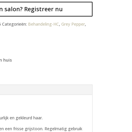
n salon? Registreer nu
6
Categorieën:
Behandeling-HC
,
Grey Pepper
,
n huis
lijk en gekleurd haar.
n een frisse grijstoon. Regelmatig gebruik