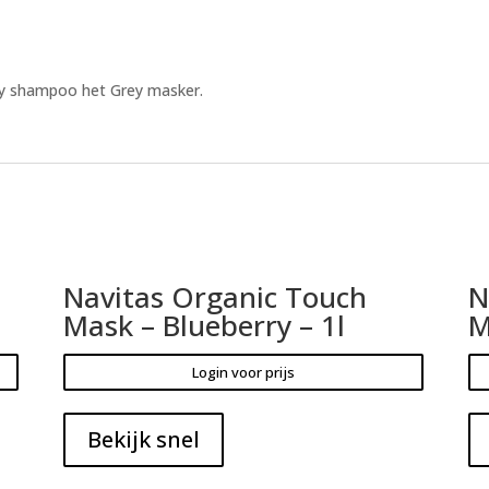
rey shampoo het Grey masker.
Navitas Organic Touch
N
Mask – Blueberry – 1l
M
Login voor prijs
Bekijk snel