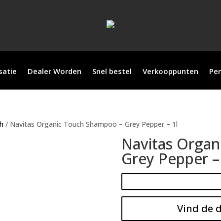
satie
Dealer Worden
Snel bestel
Verkooppunten
Per
ch
/ Navitas Organic Touch Shampoo – Grey Pepper – 1l
Navitas Orga
Grey Pepper –
Vind de d