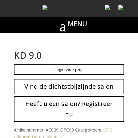
KD 9.0
Login voor prijs
Vind de dichtstbijzijnde salon
Heeft u een salon? Registreer
nu
Artikelnummer:
AC029-DPC90
Categorieën:
K.P.C.
(Kleuren Demi)
,
Kleur-HC