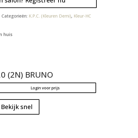
n salon? Registreer nu
1
Categorieën:
K.P.C. (Kleuren Demi)
,
Kleur-HC
n huis
.0 (2N) BRUNO
Login voor prijs
Bekijk snel