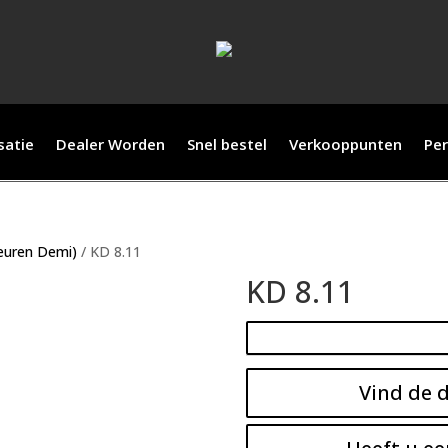
satie
Dealer Worden
Snel bestel
Verkooppunten
Per
leuren Demi)
/ KD 8.11
KD 8.11
Vind de d