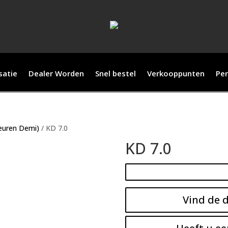
satie
Dealer Worden
Snel bestel
Verkooppunten
Per
leuren Demi)
/ KD 7.0
KD 7.0
Vind de d