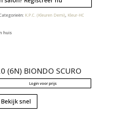
n salon? Registreer nu
Categorieën:
K.P.C. (Kleuren Demi)
,
Kleur-HC
n huis
.0 (6N) BIONDO SCURO
Login voor prijs
Bekijk snel