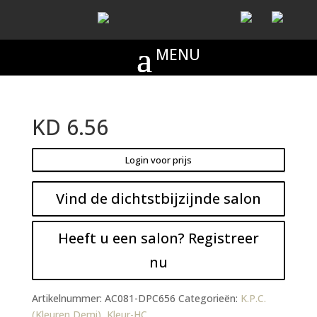
KD 6.56
Login voor prijs
Vind de dichtstbijzijnde salon
Heeft u een salon? Registreer
nu
Artikelnummer:
AC081-DPC656
Categorieën:
K.P.C.
(Kleuren Demi)
,
Kleur-HC