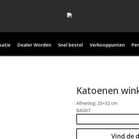
satie
Dealer Worden
Snel bestel
Verkooppunten
Per
Katoenen wink
Afmeting: 25×32 cm
BAG07
Vind de d