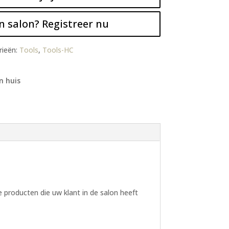
n salon? Registreer nu
rieën:
Tools
,
Tools-HC
n huis
producten die uw klant in de salon heeft