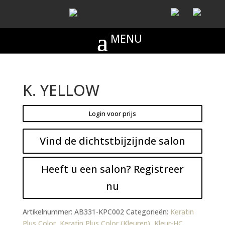
K. YELLOW
Login voor prijs
Vind de dichtstbijzijnde salon
Heeft u een salon? Registreer
nu
Artikelnummer:
AB331-KPC002
Categorieën:
Keratin
Plus Color
,
Keratin Plus Color (Kleuren)
,
Kleur-HC