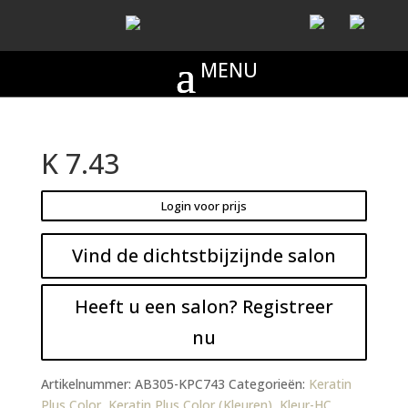
K 7.43
Login voor prijs
Vind de dichtstbijzijnde salon
Heeft u een salon? Registreer
nu
Artikelnummer:
AB305-KPC743
Categorieën:
Keratin
Plus Color
,
Keratin Plus Color (Kleuren)
,
Kleur-HC