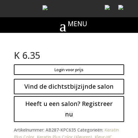
K 6.35
Login voor prijs
Vind de dichtstbijzijnde salon
Heeft u een salon? Registreer
nu
Artikelnummer:
AB287-KPC635
Categorieën:
Keratin
Plus Color
,
Keratin Plus Color (Kleuren)
,
Kleur-HC