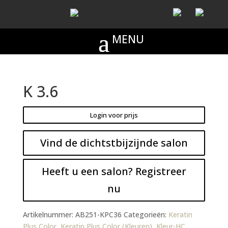
K 3.6
Login voor prijs
Vind de dichtstbijzijnde salon
Heeft u een salon? Registreer
nu
Artikelnummer:
AB251-KPC36
Categorieën:
Keratin
Plus Color
,
Keratin Plus Color (Kleuren)
,
Kleur-HC