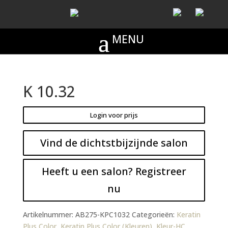
K 10.32
Login voor prijs
Vind de dichtstbijzijnde salon
Heeft u een salon? Registreer
nu
Artikelnummer:
AB275-KPC1032
Categorieën:
Keratin
Plus Color
,
Keratin Plus Color (Kleuren)
,
Kleur-HC