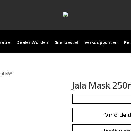
satie
Dealer Worden
Snel bestel
Verkooppunten
Per
0ml NW
Jala Mask 25
Vind de d