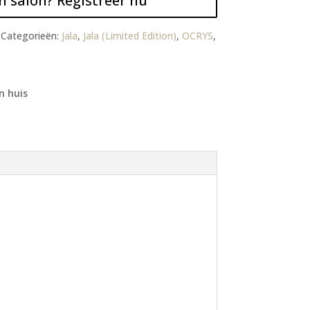
n salon? Registreer nu
Categorieën:
Jala
,
Jala (Limited Edition)
,
OCRYS
,
n huis