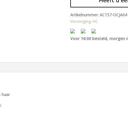
Heeft u ee
Artikelnummer:
AC157-OCJA04
Verzorging-HC
Voor 16:00 besteld, morgen i
s haar
: