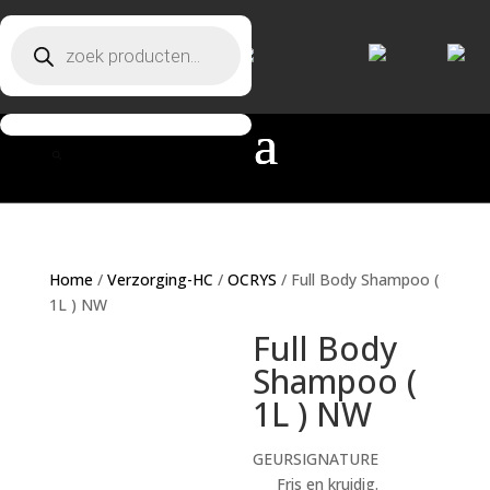
Producten zoeken
Producten zoeken
Home
/
Verzorging-HC
/
OCRYS
/ Full Body Shampoo (
1L ) NW
Full Body
Shampoo (
1L ) NW
GEURSIGNATURE
___ Fris en kruidig.