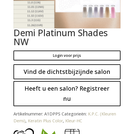
Demi Platinum Shades
NW
Login voor prijs
Vind de dichtstbijzijnde salon
Heeft u een salon? Registreer
nu
Artikelnummer:
A1DPPS
Categorieën:
K.P.C. (Kleuren
Demi)
,
Keratin Plus Color
,
Kleur-HC